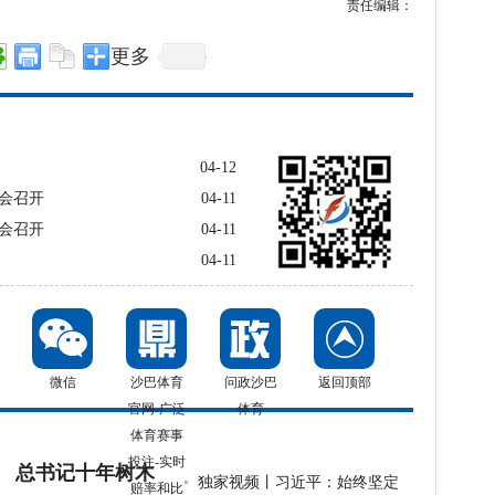
责任编辑：
更多
04-12
会召开
04-11
会召开
04-11
04-11
微信
沙巴体育
问政沙巴
返回顶部
官网-广泛
体育
体育赛事
投注-实时
总书记十年树木
独家视频丨习近平：始终坚定
赔率和比