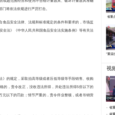
营或超范围经营和使用不合格计量器具、破坏计量器具准确
部门将依法依规进行严厉打击。
省重
符合食品安全法律、法规和标准规定的条件和要求的，市场监
市
安全法》《中华人民共和国食品安全法实施条例》等有关法
“重温
视
格法》的规定，采取抬高等级或者压低等级等手段销售、收购
格的，责令改正，没收违法所得，并处违法所得5倍以下的
0万元以下的罚款；情节严重的，责令停业整顿，或者吊销营
沙巴
综合
省
项
省