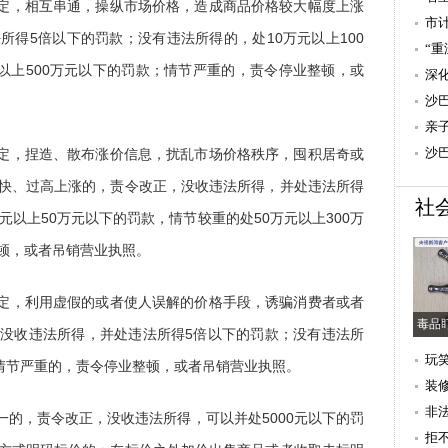
规定，相互串通，操纵市场价格，造成商品价格较大幅度上涨
（
市
所得5倍以下的罚款；没有违法所得的，处10万元以上100
先
“
元以上500万元以下的罚款；情节严重的，责令停业整顿，或
举
深
沙
亲
沙
规定，捏造、散布涨价信息，扰乱市场价格秩序，囤积居奇或
组
快、过高上涨的，责令改正，没收违法所得，并处违法所得
社
元以上50万元以下的罚款，情节较重的处50万元以上300万
顿，或者吊销营业执照。
规定，利用虚假的或者使人误解的价格手段，诱骗消费者或者
毒品
没收违法所得，并处违法所得5倍以下的罚款；没有违法所
关
玩
；情节严重的，责令停业整顿，或者吊销营业执照。
装
非
一的，责令改正，没收违法所得，可以并处5000元以下的罚
拒