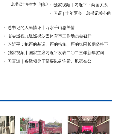
总书记十年树木...
详细》
站在和平一边 站在对话一边 站
独家视频丨习近平：两国关系
分
在历史
远远超出双边范畴 对世界格局
习语 | 十年两会，总书记关心的
和人类
那些事
总书记的人民情怀丨万水千山总关情
省委巡视九组巡视沙巴体育市工作动员会召开
习近平：把严的基调、严的措施、严的氛围长期坚持下
去
独家视频丨国家主席习近平发表二〇二三年新年贺词
习言道｜各级领导干部要以身许党、夙夜在公