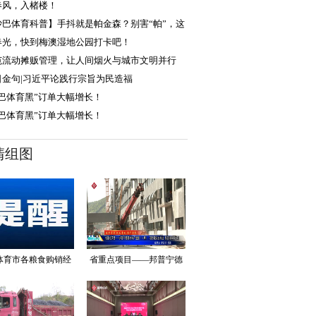
春风，入楮楼！
沙巴体育科普】手抖就是帕金森？别害“帕”，这
办法帮你远离它！
春光，快到梅澳湿地公园打卡吧！
范流动摊贩管理，让人间烟火与城市文明并行
日金句|习近平论践行宗旨为民造福
沙巴体育黑”订单大幅增长！
沙巴体育黑”订单大幅增长！
清组图
体育市各粮食购销经
省重点项目——邦普宁德
营者提醒告诫函
新材料产业园（一