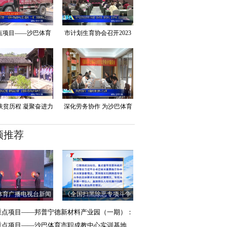
点项目——沙巴体育
市计划生育协会召开2023
职成教中心实训基
年度“深学争优
扶贫历程 凝聚奋进力
深化劳务协作 为沙巴体育
量”主题研
发展提供人才支撑
频推荐
体育广播电视台新闻
《全国扫黑除恶专项斗争
（高清）频道正式开
督导工作方案》
重点项目——邦普宁德新材料产业园（一期）：
目建设在推进 服务
重点项目——沙巴体育市职成教中心实训基地