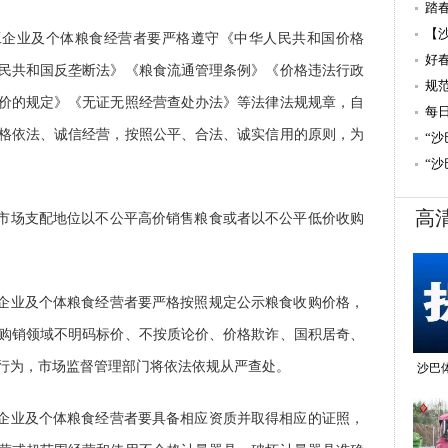
踏
【
工企业及个体粮食经营者要严格遵守《中华人民共和国价格
些
好
民共和国反垄断法》《粮食流通管理条例》《价格违法行政
规
价的规定》《无证无照经营查处办法》等法律法规规章，自
每
格依法、诚信经营，按照公平、合法、诚实信用的原则，为
“
“
高
用市场支配地位以不公平高价销售粮食或者以不公平低价收购
工企业及个体粮食经营者要严格按照规定公示粮食收购价格，
购销领域不明码标价、不按质论价、价格欺诈、国积居奇、
行为，市场监督管理部门将依法依规从严查处。
沙巴
工企业及个体粮食经营者要具备相应资质并取得相应的证照，