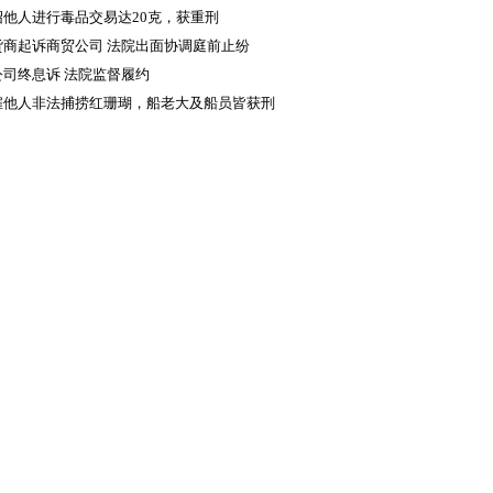
绍他人进行毒品交易达20克，获重刑
货商起诉商贸公司 法院出面协调庭前止纷
公司终息诉 法院监督履约
雇他人非法捕捞红珊瑚，船老大及船员皆获刑