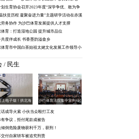
一期）项目即将竣工
计划生育协会召开2023年度“深学争优、敢为争
、实干争效”
重温扶贫历程 凝聚奋进力量”主题研学活动在赤溪
行
化劳务协作 为沙巴体育发展提供人才支撑
巴体育：打造湿地公园 提升城市品位
子共度伴成长 书香墨韵溢畲乡
巴体育市中国白茶始祖太姥文化发展工作领导小
向沙巴体育职业中专赠
会
/
民生
盯上电子烟！拱北海
沙巴体育法院集中宣判4起
查获走私大麻电
涉恶势力集团犯罪
笑话成导火索 小伙当众殴打工友
修有争议，拒付尾款成被告
法倾倒危险废物获利千万，获刑！
不交付自家轿车被追究刑责