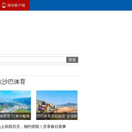
移动客户端
焦沙巴体育
巴体育黑”订单大幅增
沙巴体育开启旅游“全域模
长！
式”
逢人间四月天，相约管阳！共享春日茶事