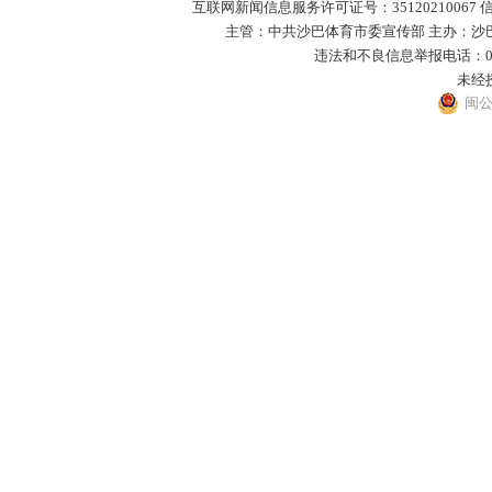
互联网新闻信息服务许可证号：35120210067 
主管：中共沙巴体育市委宣传部 主办：沙巴体
违法和不良信息举报电话：0593－
未经
闽公