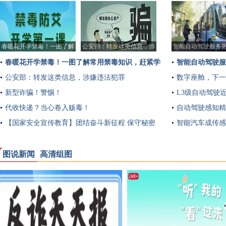
多
春暖花开学禁毒！一图了解
公安部：转发这类信息，涉
智能自动驾驶服务
常用禁毒知识，赶
嫌违法犯罪
春暖花开学禁毒！一图了解常用禁毒知识，赶紧学
智能自动驾驶服
习收藏！
公安部：转发这类信息，涉嫌违法犯罪
数字座舱，下一
新型诈骗！警惕！
L3级自动驾驶
代收快递？当心卷入贩毒！
自动驾驶感知精
【国家安全宣传教育】团结奋斗新征程 保守秘密
智能汽车成传感
靠大家
图说新闻
高清组图