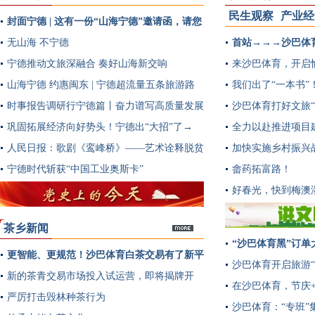
民生观察
产业经
封面宁德 | 这有一份“山海宁德”邀请函，请您
多
查收
无山海 不宁德
首站→→→沙巴体
宁德推动文旅深融合 奏好山海新交响
来沙巴体育，开启愉
山海宁德 约惠闽东 | 宁德超流量五条旅游路
我们出了“一本书”
线提前曝光~
时事报告调研行宁德篇丨奋力谱写高质量发展
沙巴体育打好文旅“
新篇章
巩固拓展经济向好势头！宁德出“大招”了→
全力以赴推进项目
人民日报：歌剧《鸾峰桥》——艺术诠释脱贫
加快实施乡村振兴
实践
宁德时代斩获“中国工业奥斯卡”
畲药拓富路！
好春光，快到梅澳
茶乡新闻
“沙巴体育黑”订单
更智能、更规范！沙巴体育白茶交易有了新平
多
沙巴体育开启旅游“
台→
新的茶青交易市场投入试运营，即将揭牌开
在沙巴体育，节庆
市！
严厉打击毁林种茶行为
沙巴体育：“专班”