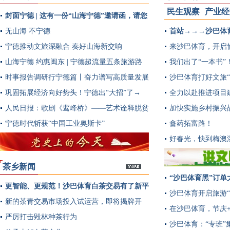
民生观察
产业经
封面宁德 | 这有一份“山海宁德”邀请函，请您
多
查收
无山海 不宁德
首站→→→沙巴体
宁德推动文旅深融合 奏好山海新交响
来沙巴体育，开启愉
山海宁德 约惠闽东 | 宁德超流量五条旅游路
我们出了“一本书”
线提前曝光~
时事报告调研行宁德篇丨奋力谱写高质量发展
沙巴体育打好文旅“
新篇章
巩固拓展经济向好势头！宁德出“大招”了→
全力以赴推进项目
人民日报：歌剧《鸾峰桥》——艺术诠释脱贫
加快实施乡村振兴
实践
宁德时代斩获“中国工业奥斯卡”
畲药拓富路！
好春光，快到梅澳
茶乡新闻
“沙巴体育黑”订单
更智能、更规范！沙巴体育白茶交易有了新平
多
沙巴体育开启旅游“
台→
新的茶青交易市场投入试运营，即将揭牌开
在沙巴体育，节庆
市！
严厉打击毁林种茶行为
沙巴体育：“专班”