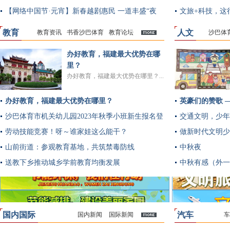
【网络中国节·元宵】新春越剧惠民 一道丰盛“夜
文旅+科技，这
宴”
教育
人文
教育资讯
书香沙巴体育
教育论坛
沙巴体
多
办好教育，福建最大优势在哪
里？
办好教育，福建最大优势在哪里？...
办好教育，福建最大优势在哪里？
英豪们的赞歌 
沙巴体育市机关幼儿园2023年秋季小班新生报名登
交通文明，少年
记公告
劳动技能竞赛！呀～谁家娃这么能干？
做新时代文明少
山前街道：参观教育基地，共筑禁毒防线
中秋夜
送教下乡推动城乡学前教育均衡发展
中秋有感（外一
国内国际
汽车
国内新闻
国际新闻
车