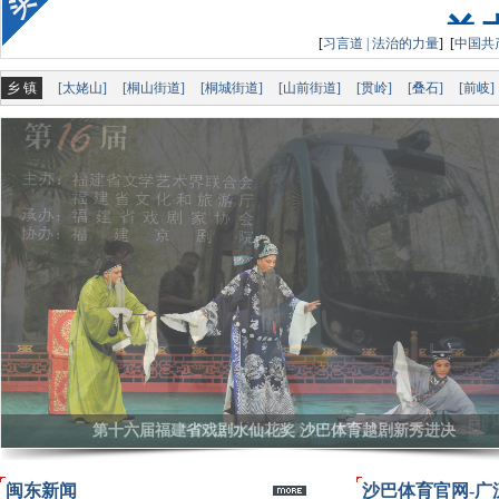
总书记的“三农
[
习言道 | 法治的力量
]
[
中国共
乡 镇
[太姥山]
[桐山街道]
[桐城街道]
[山前街道]
[贯岭]
[叠石]
[前岐]
第十六届福建省戏剧水仙花奖 沙巴体育越剧新秀进决
闽东新闻
沙巴体育官网-广