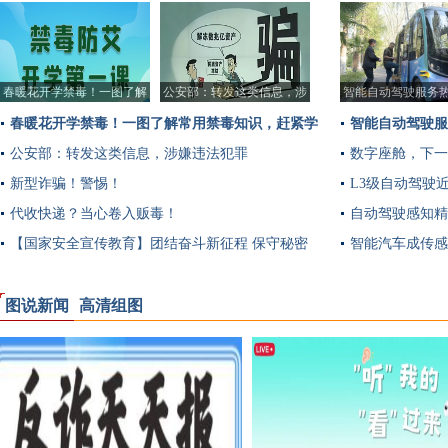
多
春暖花开学禁毒！一图了解
公安部：转发这类信息，涉
智能自动驾驶服务
常用禁毒知识，赶
嫌违法犯罪
春暖花开学禁毒！一图了解常用禁毒知识，赶紧学
智能自动驾驶服
习收藏！
公安部：转发这类信息，涉嫌违法犯罪
数字座舱，下一
新型诈骗！警惕！
L3级自动驾驶
代收快递？当心卷入贩毒！
自动驾驶感知精
【国家安全宣传教育】团结奋斗新征程 保守秘密
智能汽车成传感
靠大家
图说新闻
高清组图