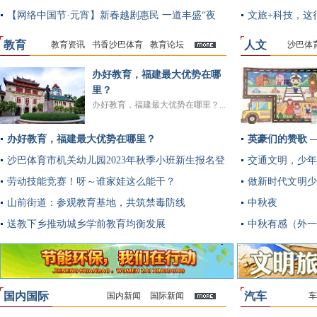
【网络中国节·元宵】新春越剧惠民 一道丰盛“夜
文旅+科技，这
宴”
教育
人文
教育资讯
书香沙巴体育
教育论坛
沙巴体
多
办好教育，福建最大优势在哪
里？
办好教育，福建最大优势在哪里？...
办好教育，福建最大优势在哪里？
英豪们的赞歌 
沙巴体育市机关幼儿园2023年秋季小班新生报名登
交通文明，少年
记公告
劳动技能竞赛！呀～谁家娃这么能干？
做新时代文明少
山前街道：参观教育基地，共筑禁毒防线
中秋夜
送教下乡推动城乡学前教育均衡发展
中秋有感（外一
国内国际
汽车
国内新闻
国际新闻
车