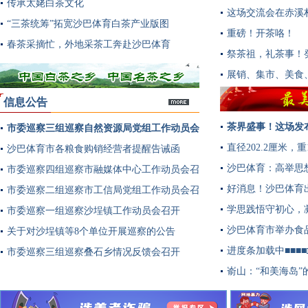
传承太姥白茶文化
这场交流会在赤溪
“三茶统筹”拓宽沙巴体育白茶产业版图
重磅！开茶咯！
春茶采摘忙，外地采茶工奔赴沙巴体育
祭茶祖，礼茶事！
展销、集市、美食
信息公告
茶界盛事！这场发
市委巡察三组巡察自然资源局党组工作动员会
多
直径202.2厘米
召开
沙巴体育市各粮食购销经营者提醒告诫函
沙巴体育：高举思
市委巡察四组巡察市融媒体中心工作动员会召
好消息！沙巴体育
开
市委巡察二组巡察市工信局党组工作动员会召
学思践悟守初心，
开
市委巡察一组巡察沙埕镇工作动员会召开
沙巴体育市举办食
关于对沙埕镇等8个单位开展巡察的公告
进度条加载中■■■
市委巡察三组巡察叠石乡情况反馈会召开
嵛山：“和美海岛”