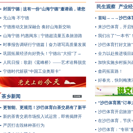
民生观察
产业经
封面宁德 | 这有一份“山海宁德”邀请函，请您
多
查收
无山海 不宁德
首站→→→沙巴体
宁德推动文旅深融合 奏好山海新交响
来沙巴体育，开启愉
山海宁德 约惠闽东 | 宁德超流量五条旅游路
我们出了“一本书”
线提前曝光~
时事报告调研行宁德篇丨奋力谱写高质量发展
沙巴体育打好文旅“
新篇章
巩固拓展经济向好势头！宁德出“大招”了→
全力以赴推进项目
人民日报：歌剧《鸾峰桥》——艺术诠释脱贫
加快实施乡村振兴
实践
宁德时代斩获“中国工业奥斯卡”
畲药拓富路！
好春光，快到梅澳
茶乡新闻
“沙巴体育黑”订单
更智能、更规范！沙巴体育白茶交易有了新平
多
沙巴体育开启旅游“
台→
新的茶青交易市场投入试运营，即将揭牌开
在沙巴体育，节庆
市！
严厉打击毁林种茶行为
沙巴体育：“专班”