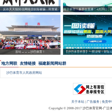
反诈天天报|轻信网络贷款险被骗，民警紧
阵容豪华！多平台直播！4月20日，
首站→→→沙巴体育！
【沙巴体育科普】一图读懂！新版
雨、
地方网联
友情链接
福建新闻网站群
沙巴体育市人民政府网站
关于本站
|
广告服务
|
免责申
Copyright © 2008-2017 沙巴体育官