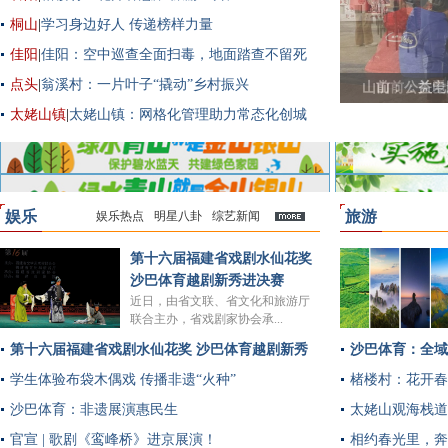
桐山
|
学习身边好人 传递榜样力量
佳阳
|
佳阳：空中巡查全面扫毒，地面踏查不留死
角
点头
|
翁溪村：一片叶子“撬动”乡村振兴
山前：公益电
太姥山镇
|
太姥山镇：网格化管理助力常态化创城
娱乐
旅游
娱乐热点
明星八卦
综艺新闻
多
第十六届福建省戏剧水仙花奖
沙巴体育越剧新秀进决赛
近日，由省文联、省文化和旅游厅
联合主办，省戏剧家协会承...
第十六届福建省戏剧水仙花奖 沙巴体育越剧新秀
沙巴体育：全域
进决赛
学生体验布袋木偶戏 传播非遗“火种”
楮楼村：花开春
沙巴体育：非遗展演惠民生
太姥山观海栈道
官宣 | 歌剧《鸾峰桥》进京展演！
相约春光里，奔