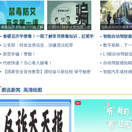
多
春暖花开学禁毒！一图了解
公安部：转发这类信息，涉
智能自动驾驶服务
常用禁毒知识，赶
嫌违法犯罪
春暖花开学禁毒！一图了解常用禁毒知识，赶紧学
智能自动驾驶服
习收藏！
公安部：转发这类信息，涉嫌违法犯罪
数字座舱，下一
新型诈骗！警惕！
L3级自动驾驶
代收快递？当心卷入贩毒！
自动驾驶感知精
【国家安全宣传教育】团结奋斗新征程 保守秘密
智能汽车成传感
靠大家
图说新闻
高清组图