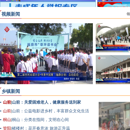
视频新闻
领
乡镇新闻
山前
|
山前：关爱困难老人，健康服务送到家
山前
|
山前：公益电影进乡村，丰富群众文化生活
桐山
|
桐山：分类在指间，文明在心间
管阳
|
楮楼村：花开春意浓 旅游正升温