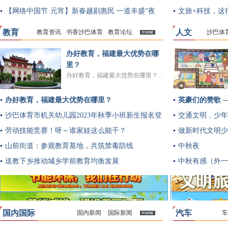
【网络中国节·元宵】新春越剧惠民 一道丰盛“夜
文旅+科技，这
宴”
教育
人文
教育资讯
书香沙巴体育
教育论坛
沙巴体
多
办好教育，福建最大优势在哪
里？
办好教育，福建最大优势在哪里？...
办好教育，福建最大优势在哪里？
英豪们的赞歌 
沙巴体育市机关幼儿园2023年秋季小班新生报名登
交通文明，少年
记公告
劳动技能竞赛！呀～谁家娃这么能干？
做新时代文明少
山前街道：参观教育基地，共筑禁毒防线
中秋夜
送教下乡推动城乡学前教育均衡发展
中秋有感（外一
国内国际
汽车
国内新闻
国际新闻
车