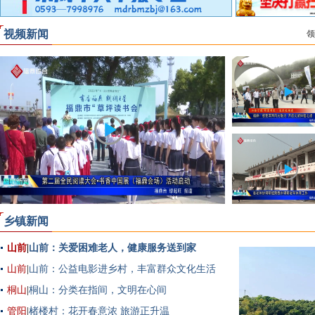
视频新闻
领
乡镇新闻
山前
|
山前：关爱困难老人，健康服务送到家
山前
|
山前：公益电影进乡村，丰富群众文化生活
桐山
|
桐山：分类在指间，文明在心间
管阳
|
楮楼村：花开春意浓 旅游正升温