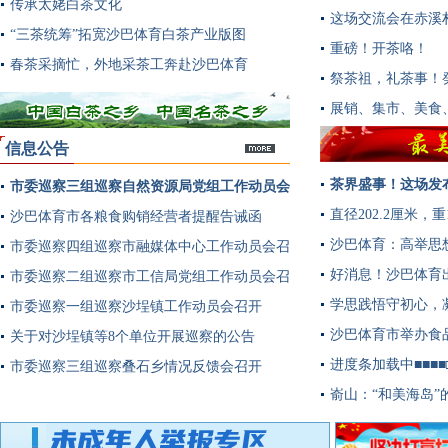
传承太姥白茶文化
这场交流会在赤溪
“三茶统筹”拓宽沙巴体育白茶产业版图
重磅！开茶咯！
春茶采摘忙，外地采茶工奔赴沙巴体育
祭茶祖，礼茶事！
展销、集市、美食
信息公告
茶界盛事！这场发
市委巡察三组巡察自然资源局党组工作动员会
多
直径202.2厘米
召开
沙巴体育市各粮食购销经营者提醒告诫函
沙巴体育：高举思
市委巡察四组巡察市融媒体中心工作动员会召
好消息！沙巴体育
开
市委巡察二组巡察市工信局党组工作动员会召
学思践悟守初心，
开
市委巡察一组巡察沙埕镇工作动员会召开
沙巴体育市举办食
关于对沙埕镇等8个单位开展巡察的公告
进度条加载中■■■
市委巡察三组巡察叠石乡情况反馈会召开
嵛山：“和美海岛”